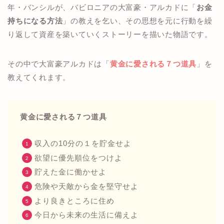
年・バンシルが、バビロニアの大富豪・アルカドに「
お金
持ちになる方法
」の教えを乞い、その思想を元に行動を繰
り返して資産を築いていくストーリーを描いた物語です。
その中で大富豪アルカドは「
黄金に愛される７つ道具
」を
教えてくれます。
黄金に愛される７つ道具
収入の10分の１を貯金せよ
欲望に優先順位をつけよ
貯えた金に働かせよ
危険や天敵から金を堅守せよ
より良きところに住め
今日から未来の生活に備えよ