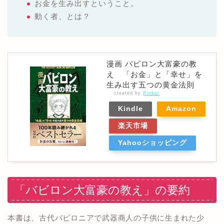
お金を生み出すということ。
動く者、とは？
漫画 バビロン大富豪の教
え 「お金」と「幸せ」を
生み出す五つの黄金法則
created by
Rinker
Kindle
Amazon
楽天市場
Yahooショッピング
「バビロン大富豪の教え」の要約
本書は、古代バビロニアで武器商人の子供に生まれた少