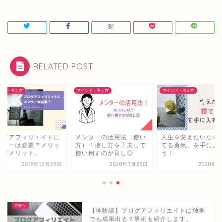
RELATED POST
マインド・考え方
マインド・考え方
マインド・
トに
メンターの活用法（使い
人生を変えたいなら「捨
ブログ
リッ
方）！接し方を工夫して
てる勇気」を手に入れよ
メンタ
使い倒すのが良し◎
う！
ト・デ
月25日
2020年7月23日
2020年5月2日
【体験談】ブログアフィリエイトは独学
でも成果出る？事例も紹介します。