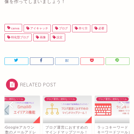
像を作ってしまいましょう！
canva
アイキャッチ
ブログ
作り方
必要
特化型ブログ
画像
設定
RELATED POST
グ運営に便利なツール
ブログ運営に便利なツール
ブログ運営に便利なツール
のGoogleアカウン
ブログ運営におすすめの
ラッコキーワード（
で複数のメールアドレ
マインドマップツール！
キーワードツール）