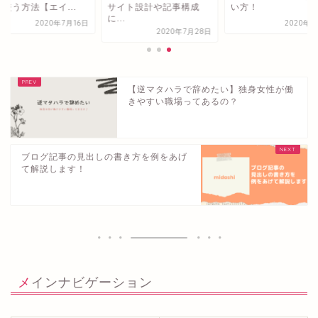
使う方法【エイ...
サイト設計や記事構成
い方！
に...
2020年7月16日
2020年8
2020年7月28日
【逆マタハラで辞めたい】独身女性が働
きやすい職場ってあるの？
ブログ記事の見出しの書き方を例をあげ
て解説します！
メインナビゲーション