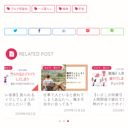
ブログ収益化
一人暮らし
独身
貯金
RELATED POST
方・働き方
生き方・働き方
生き方・働き方
逆ギレ改善】怒られる
仕事で人といると疲れて
【いざこざ回避!】職
イライラしてしまうの
しまうあなたへ。働き方
人間関係で疲れてし
どうにかしたい！気
自分に合ってる？
時のチェックポイン
.
2019年12月3日
2020年8月
2020年9月2日